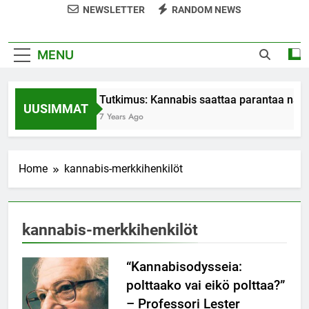
NEWSLETTER
RANDOM NEWS
MENU
Tutkimus: Kannabis saattaa parantaa nais
UUSIMMAT
7 Years Ago
Home
kannabis-merkkihenkilöt
kannabis-merkkihenkilöt
“Kannabisodysseia:
polttaako vai eikö polttaa?”
– Professori Lester