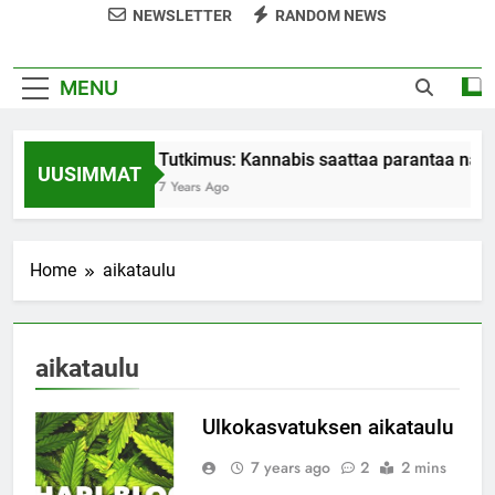
NEWSLETTER
RANDOM NEWS
MENU
Tutkimus: Kannabis saattaa parantaa nais
UUSIMMAT
7 Years Ago
Home
aikataulu
aikataulu
Ulkokasvatuksen aikataulu
7 years ago
2
2 mins